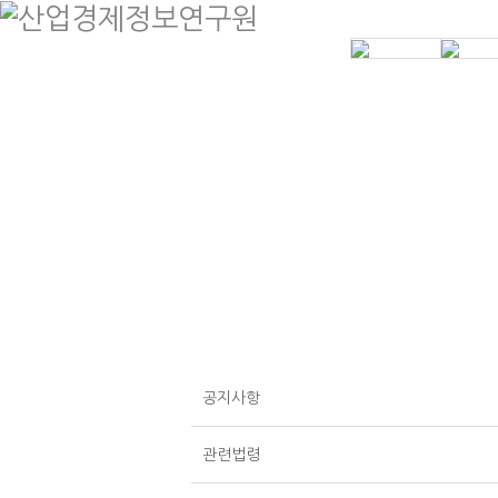
인사말
제조원가계산
계약금액 조정
분양가상한
연혁
공사원가계산
건설클레임 법
개발부담금
원감정
조직도
학술연구용역
조성원가
등록현황
기타연구용역
오시는길
계약원가 컨설팅
공지사항
관련법령