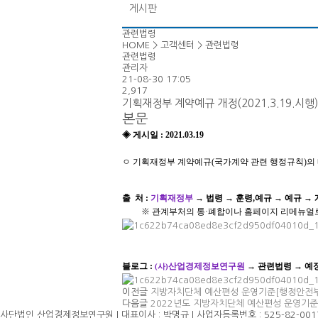
게시판
관련법령
HOME > 고객센터 > 관련법령
관련법령
관리자
21-08-30 17:05
2,917
기획재정부 계약예규 개정(2021.3.19.시행
본문
◈
게시일 : 2021.03.19
ㅇ
기획재정부 계약예규(국가계약 관련 행정규칙)의 
출 처
:
기획재정부
→ 법령 → 훈령,예규 → 예규 →
※ 관계부처의 통·폐합이나 홈페이지 리메뉴얼로
블로그
:
산업경제정보연구원
→ 관련법령 → 예
(사)
이전글
지방자치단체 예산편성 운영기준[행정안전부 
다음글
2022년도 지방자치단체 예산편성 운영기준
사단법인 산업경제정보연구원 | 대표이사 : 박명규 | 사업자등록번호 : 525-82-00179 