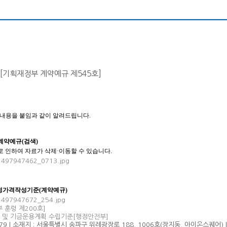
)[기획재정부 계약예규 제545호]
내용을 붙임과 같이 알려드립니다.
 계약예규(검색)
 인하여 자료가 삭제·이동할 수 있습니다.
정가격작성기준(계약예규)
훈령 제200호]
 및 기금운용계획 수립기준[행정안전부]
| 소재지 : 서울특별시 송파구 위례광장로 188, 1006호(장지동, 아이온스퀘어) | TEL