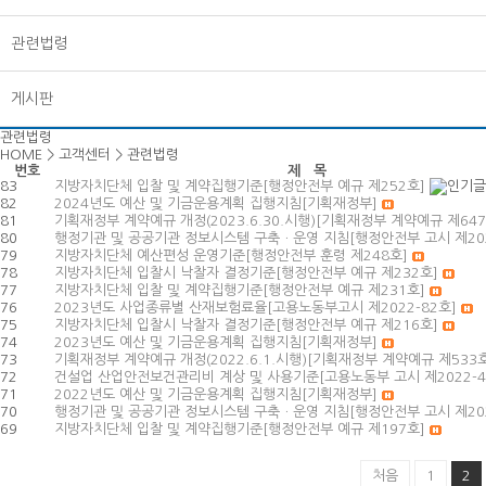
관련법령
게시판
관련법령
HOME > 고객센터 > 관련법령
번호
제 목
83
지방자치단체 입찰 및 계약집행기준[행정안전부 예규 제252호]
82
2024년도 예산 및 기금운용계획 집행지침[기획재정부]
81
기획재정부 계약예규 개정(2023.6.30.시행)[기획재정부 계약예규 제64
80
행정기관 및 공공기관 정보시스템 구축ㆍ운영 지침[행정안전부 고시 제202
79
지방자치단체 예산편성 운영기준[행정안전부 훈령 제248호]
78
지방자치단체 입찰시 낙찰자 결정기준[행정안전부 예규 제232호]
77
지방자치단체 입찰 및 계약집행기준[행정안전부 예규 제231호]
76
2023년도 사업종류별 산재보험료율[고용노동부고시 제2022-82호]
75
지방자치단체 입찰시 낙찰자 결정기준[행정안전부 예규 제216호]
74
2023년도 예산 및 기금운용계획 집행지침[기획재정부]
73
기획재정부 계약예규 개정(2022.6.1.시행)[기획재정부 계약예규 제533
72
건설업 산업안전보건관리비 계상 및 사용기준[고용노동부 고시 제2022-4
71
2022년도 예산 및 기금운용계획 집행지침[기획재정부]
70
행정기관 및 공공기관 정보시스템 구축ㆍ운영 지침[행정안전부 고시 제202
69
지방자치단체 입찰 및 계약집행기준[행정안전부 예규 제197호]
처음
1
2