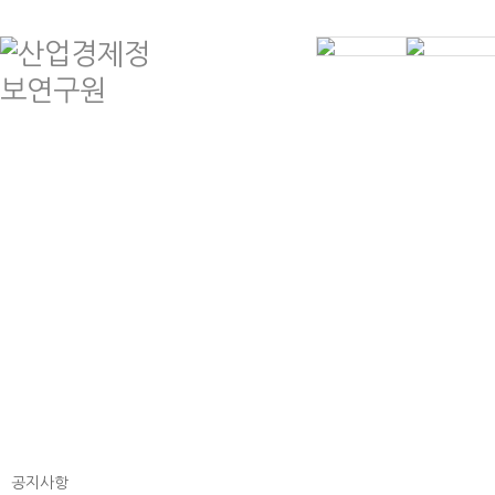
인사말
제
연혁
공
조직도
학
등록현황
기
오시는길
계약
공지사항