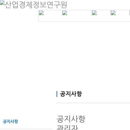
인사말
제조원가계산
계약금액 조정
분양가상한
연혁
공사원가계산
건설클레임 법
개발부담금
원감정
조직도
학술연구용역
조성원가
등록현황
기타연구용역
오시는길
계약원가 컨설팅
공지사항
고객센터
공지사항
공지사항
관리자