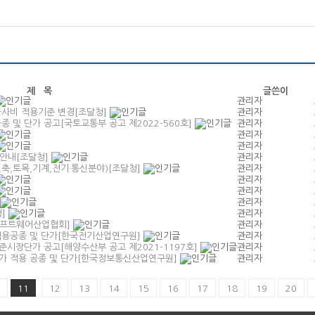
제 목
글쓴이
관리자
공사비 적용기준 변경[조달청]
관리자
종 및 단가 공고[국토교통부 공고 제2022-560호]
관리자
관리자
관리자
 안내[조달청]
관리자
축,토목,기계,전기·통신분야)[조달청]
관리자
관리자
관리자
관리자
청]
관리자
국소프트웨어산업협회]
관리자
적용공종 및 단가[한국전기산업연구원]
관리자
표준시장단가 공고[해양수산부 공고 제2021-1197호]
관리자
가 적용 공종 및 단가[한국정보통신산업연구원]
관리자
11
12
13
14
15
16
17
18
19
20