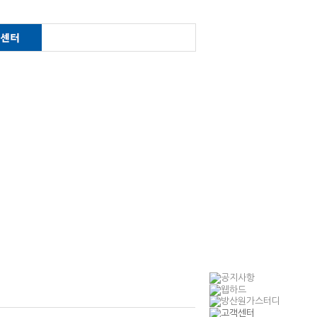
한제
산업정책연구
공지사항
금
경제정책연구
관련법령
가
지역개발연구
게시판
경영진단 분석 및 계획
연구
민간위탁 연구